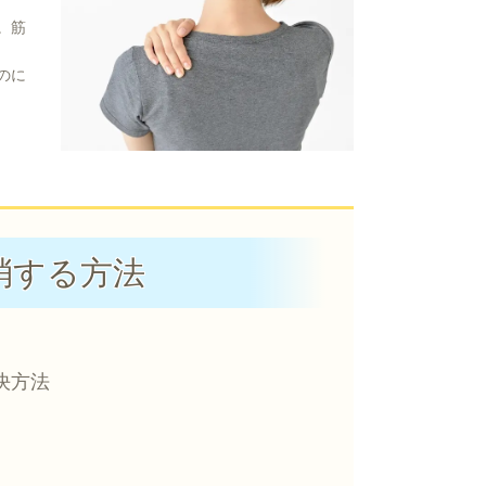
。筋
のに
消する方法
決方法