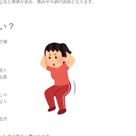
なると身体が歪み、痛みや不調の原因となります。
い？
で補
筋ト
も筋
じゃ
なく
る方