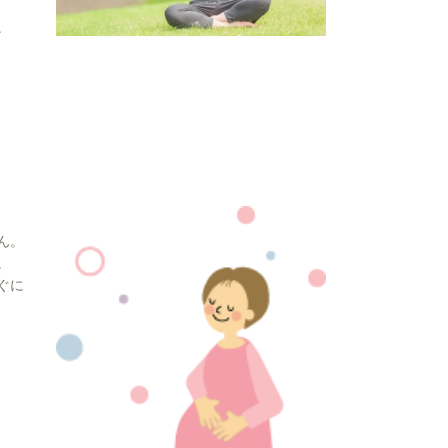
、
ん。
。
ぐに